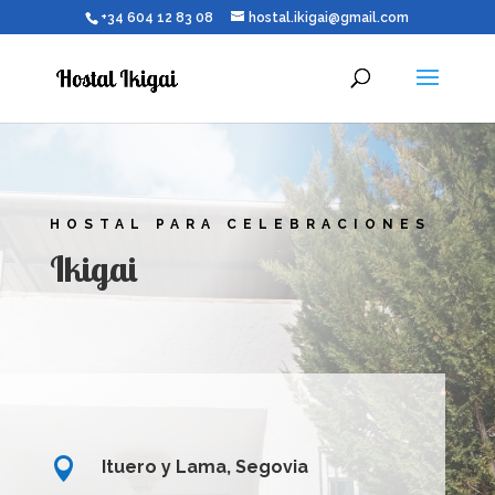
+34 604 12 83 08
hostal.ikigai@gmail.com
HOSTAL PARA CELEBRACIONES
Ikigai

Ituero y Lama, Segovia